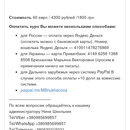
Стоимость
60 евро / 4300 рублей /1800 грн.
Оплатить курс Вы можете несколькими способами:
для России — оплата через Яндекс Деньги
(оплатить можно с банковской карты). Номер
кошелька Яндекс Деньги — 410011478276869
для Украины — карта Приватбанк: 4149 6258 1388
8508 Брюханова Марьяна Викторовна (просим в
примечании ничего не писать).
для Дальнего зарубежья через систему PayPal В
случае этого способа оплаты +10 долл за комиссию
системе.
paypal.me/MBriukhanova
——————————-
По всем вопросам обращайтесь к нашему
администратору Нине Школьник
Tel/Viber +380985699857
Tel/WhatsApp +380985699857
Tel/Telegram +380630215021