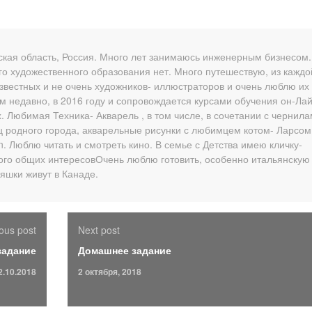
рская область, Россия. Много лет занимаюсь инженерным бизнесом.
го художественного образования нет. Много путешествую, из каждо
звестных и не очень художников- иллюстраторов и очень люблю их
ем недавно, в 2016 году и сопровождается курсами обучения он-Ла
. Любимая Техника- Акварель , в том числе, в сочетании с чернил
иц родного города, акварельные рисунки с любимцем котом- Ларсом
on. Люблю читать и смотреть кино. В семье с Детства имею кличку-
ого общих интересовОчень люблю готовить, особенно итальянскую
яшки живут в Канаде.
ous post
Next post
задание
Домашнее задание
2.10.2018
2 октября, 2018