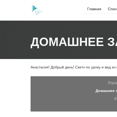
Skip
to
Главная
Спис
content
ДОМАШНЕЕ З
Анастасия! Добрый день! Скетч по уроку и вид из 
Previ
Домашнее 
2