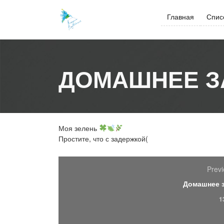
Skip
to
Главная
Спис
content
ДОМАШНЕЕ З
Моя зелень
Простите, что с задержкой(
Previ
Домашнее 
1