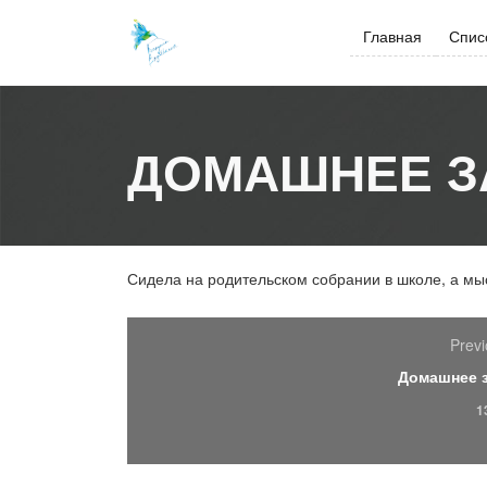
Skip
to
Главная
Спис
content
ДОМАШНЕЕ З
Сидела на родительском собрании в школе, а м
Previ
Домашнее 
1